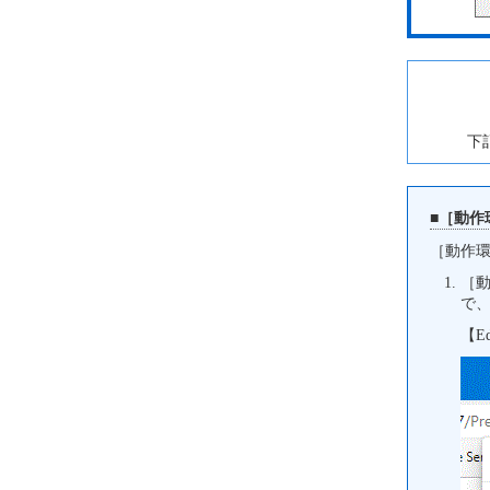
下
■［動作
［動作
［動
で
【E