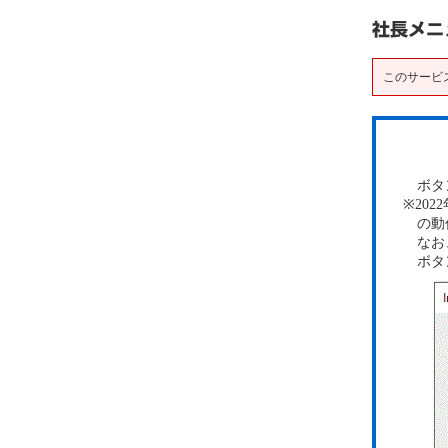
このサービ
ボタン
※20
の動作
なお、
ボタン