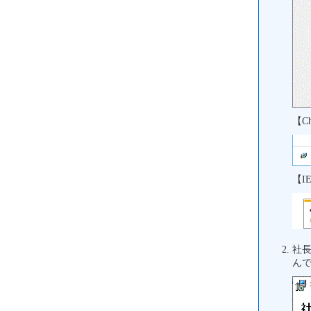
【C
【
社長
ん