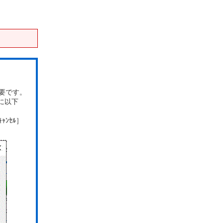
要です。
に以下
ﾝｾﾙ］