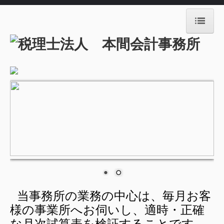
HOME
経営理念
事務所概要
業務内容
ほんま会
瓦版
ご相談受付
当事務所の業務の中心は、毎月お客
リンク集
様の事業所へお伺いし、
適時・正確
経営革新等支援機関とは
な月次試算表を検証することです。