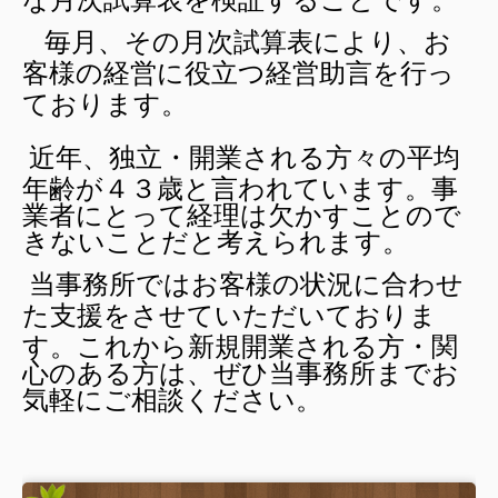
TKCシステムQ&A
毎月、その月次試算表により、お
客様の経営に
役立つ経営助言を行っ
社長メニューASP版
ております。
経営者お役立ち情報
近年、独立・開業される方々の平均
関与先向け融資商品ご紹介
年齢が４３歳と言われています。
事
業者にとって経理は欠かすことので
補助金・助成金・融資情報
きないことだと考えられます。
社会福祉法人の皆様へ
当事務所ではお客様の状況に合わせ
た支援をさせていただいておりま
社会福祉法人会計Q&A
す。
これから新規開業される方・関
個人情報保護方針
心のある方は、ぜひ当事務所までお
気軽にご相談ください。
求人情報
バックナンバー